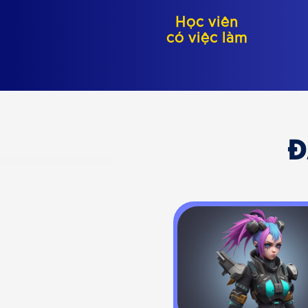
Học viên
có việc làm
Đ