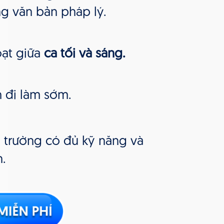
g văn bản pháp lý.
oạt giữa
ca tối và sáng.
 đi làm sớm.
 trường có đủ kỹ năng và
n.