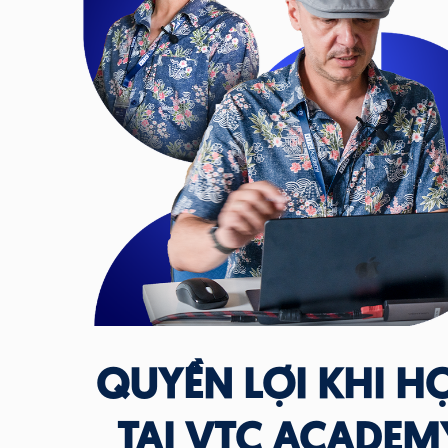
QUYỀN LỢI KHI H
TẠI VTC ACADEM