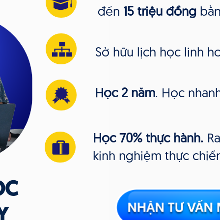
đến
15 triệu đồng
bằn
Sở hữu lịch học linh h
Học 2 năm
. Học nhanh
Học 70% thực hành.
Ra
kinh nghiệm thực chiế
ỌC
Y