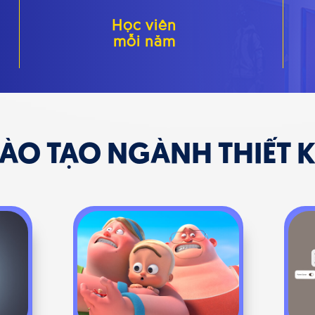
Học viên
mỗi năm
ÀO TẠO NGÀNH THIẾT K