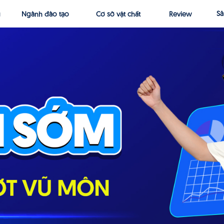
Sả
Ngành đào tạo
Cơ sở vật chất
Review
u